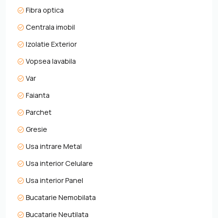
Fibra optica
Nu ratați ocazia de a transforma acest apartament într-un
cămin cald și primitor! Cu un preț atractiv de 162.878€ +
Centrala imobil
TVA, vă invităm să programați o vizionare și să
Izolatie Exterior
experimentați personal farmecul acestui spațiu.
Această proprietate se va vinde rapid, așa că nu ezitați –
Vopsea lavabila
viitorul dumneavoastră vă așteaptă!
Var
Faianta
Parchet
Gresie
Usa intrare Metal
Usa interior Celulare
Usa interior Panel
Bucatarie Nemobilata
Bucatarie Neutilata