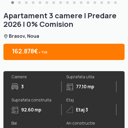
Apartament 3 camere I Predare
2026 I 0% Comision
Brasov, Noua
162.878€
+ TVA
Camere
Suprafata utila
3
77.10 mp
Suprafata construita
Etaj
92.60 mp
Etaj 3
Bai
An constructie