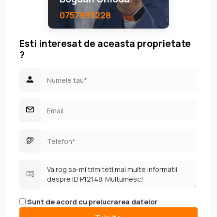
0757993228
Esti interesat de aceasta proprietate
?
Sunt de acord cu prelucrarea datelor