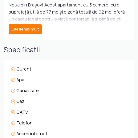
Noua din Brașov! Acest apartament cu 3 camere, cu o
suprafață utilă de 77 mp și o zonă totală de 92 mp, oferă
un cadru ideal pentru o viață confortabilă și plină de stil.
Construit în 2025, acest imobil cu structură din beton
Citeste mai mult
promite nu doar durabilitate, ci și un design contemporan,
perfect integrat în peisajul urban al Brașovului.
Specificatii
La etajul 3 al unui bloc cu 4 etaje, apartamentul dispune
de două dormitoare luminoase și primitoare, o baie
modernă și o bucătărie funcțională, care se deschide
Curent
către un balcon generos de 8 mp, ideal pentru momente
Apa
de relaxare sau socializare. Compartimentarea
decomandată asigură intimitate și un flux natural al
Canalizare
luminii, iar fiecare detaliu a fost gândit pentru a satisface
Gaz
nevoile unei familii moderne sau ale tinerilor profesioniști.
Zona Noua oferă acces rapid la facilități esențiale, inclusiv
CATV
școli, magazine și parcuri, făcând din această proprietate
Telefon
o alegere excelentă pentru oricine caută confort și
comoditate.
Acces internet