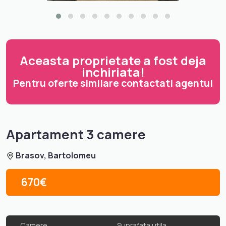
Aceasta proprietate a fost deja
inchiriata!
Pentru oferte similare contactati agentul
Apartament 3 camere
Brasov, Bartolomeu
670€
Camere
Suprafata utila