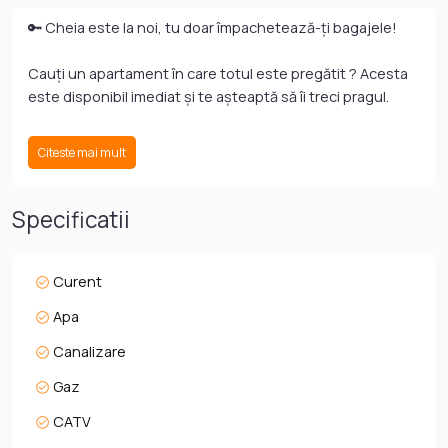
🔑 Cheia este la noi, tu doar împachetează-ți bagajele!
Cauți un apartament în care totul este pregătit ? Acesta
este disponibil imediat și te așteaptă să îi treci pragul.
✨ Complet mobilat cu bun gust și utilat – nu mai ai nevoie
Citeste mai mult
de nicio investiție.
Configurație ideală: Structură decomandată, cu un living
luminos și bucătărie open-space (perfect pentru seri
Specificatii
relaxante 🥂) + 2 dormitoare separate care îți garantează
intimitatea.
🚽🛀🏽🪟Baie cu geam (aerisire și lumină naturală)
Curent
☕ Un balcon perfect pentru cafeaua de dimineață ☕.
Apa
🏢 Etajul 2 din 6, într-un bloc modern dotat cu lift.
🅿️ Loc de parcare propriu, cu acces securizat prin
Canalizare
telecomandă .
Gaz
📍 Ești la doar câteva minute de mers pe jos de
hypermarket 🛒 și de stațiile mijloacelor de transport în
CATV
comun 🚌.