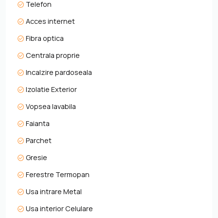
Telefon
Disponibilitate: Imediată (cheia este în agenție, vizionări
Acces internet
rapide).
Fibra optica
Centrala proprie
Incalzire pardoseala
Izolatie Exterior
Vopsea lavabila
Faianta
Parchet
Gresie
Ferestre Termopan
Usa intrare Metal
Usa interior Celulare