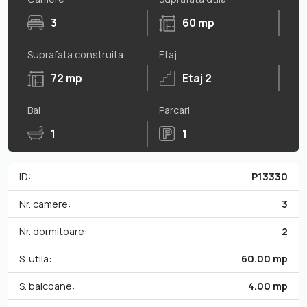
3
60 mp
Suprafata construita
Etaj
72 mp
Etaj 2
Bai
Parcari
1
1
ID:
P13330
Nr. camere:
3
Nr. dormitoare:
2
S. utila:
60.00 mp
S. balcoane:
4.00 mp