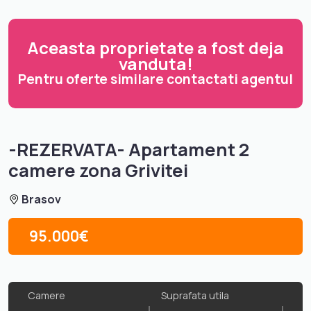
Aceasta proprietate a fost deja
vanduta!
Pentru oferte similare contactati agentul
-REZERVATA- Apartament 2
camere zona Grivitei
Brasov
95.000€
Camere
Suprafata utila