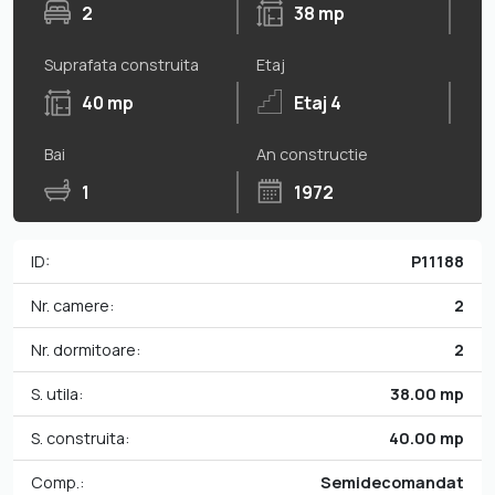
2
38 mp
Suprafata construita
Etaj
40 mp
Etaj 4
Bai
An constructie
1
1972
ID:
P11188
Nr. camere:
2
Nr. dormitoare:
2
S. utila:
38.00 mp
S. construita:
40.00 mp
Comp.:
Semidecomandat