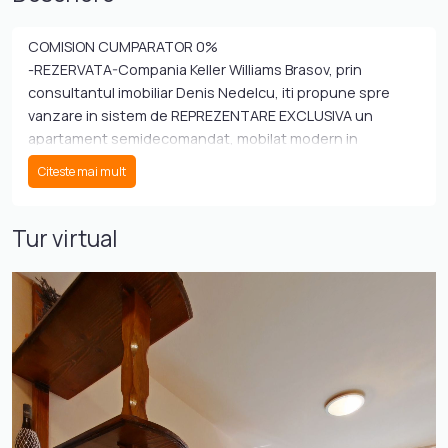
COMISION CUMPARATOR 0%
-REZERVATA-Compania Keller Williams Brasov, prin
consultantul imobiliar Denis Nedelcu, iti propune spre
vanzare in sistem de REPREZENTARE EXCLUSIVA un
apartament semidecomandat, mobilat modern in
apropierea facultati pe Bulevardul Grivitei.
Citeste mai mult
De vânzare apartament cu 2 camere în zona ONIX , bloc 8,
situat la etajul 4 din 4, cu o suprafață totală de 40 mp.
Tur virtual
Proprietatea se vinde mobilată și utilată.
Apartamentul este semidecomandat are o suprafață de
40 mp și se află la etajul 4 al unui imobil cu regim de
înălțime P+4, construit în anul 1972. Proprietatea
beneficiază de beci și se vinde complet mobilată și utilată,
fiind pregătită pentru a fi locuită imediat.
Locația este una avantajoasă, cu acces facil către
mijloace de transport, magazine și alte puncte de interes.