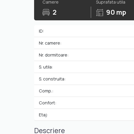
Camere
Suprafata utila
2
90 mp
ID:
Nr. camere:
Nr. dormitoare:
S. utila:
S. construita:
Comp.:
Confort:
Etaj:
Descriere