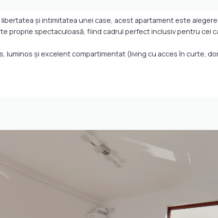
ti libertatea și intimitatea unei case, acest apartament este alegere
 proprie spectaculoasă, fiind cadrul perfect inclusiv pentru cei 
os, luminos și excelent compartimentat (living cu acces în curte, dor
urban pentru relaxare, socializare sau spațiu de joacă sigur pentr
t cu electrocasnice de calitate, pregătit pentru prima închiriere.
nou, oferind acces facil și siguranță.
endly (animalele de companie sunt binevenite).
lefonică.
ionări, vă stau la dispoziție!