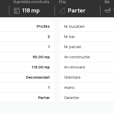
Suprafata construita
Etaj
Bai
118 mp
Parter
P14364
Nr. bucatarii:
2
Nr. bai:
1
Nr. parcari:
90.00 mp
An constructie:
118.00 mp
An renovare:
Decomandat
Orientare:
1
Avans:
Parter
Garantie: