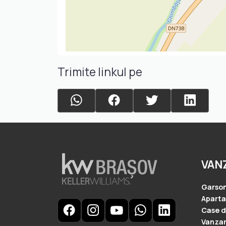
Trimite linkul pe
VAN
Garson
Apart
Case d
Vanzar