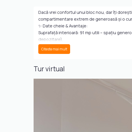
Dacă vrei confortul unui bloc nou, dar îți doreș
compartimentare extrem de generoasă și o curte
✨ Date cheie & Avantaje:
Suprafață interioară: 91 mp utili – spațiu gener
depozitare).
Grădină privată de 103 mp: Un adevărat refugiu 
Citeste mai mult
Dotări Premium: Complet mobilat modern și utila
Locație & Clădire: Situat la parterul unui imobil 
Comunitate deschisă: Proprietate 100% Pet-Fri
Tur virtual
🔑 Detalii disponibilitate:
Status: Disponibil imediat pentru mutare.
Vizualizări: Flexibile, pe bază de programare te
Pentru detalii suplimentare și stabilirea unei viz